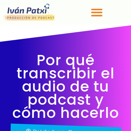
Por qué
transcribir el
audio de tu
podcast y
cómo hacerlo