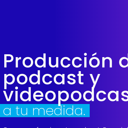
Producción 
podcast y
videopodcas
a tu medida.