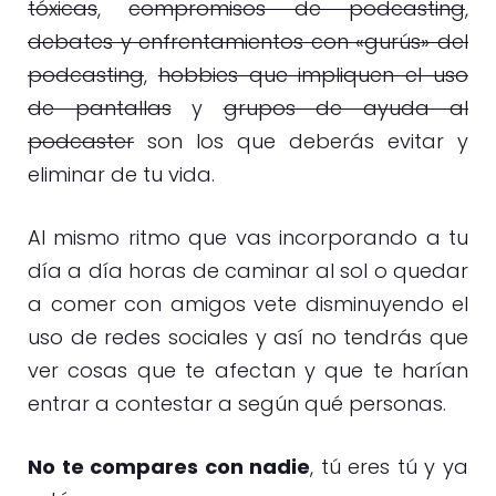
tóxicas
,
compromisos de podcasting
,
debates y enfrentamientos con «gurús» del
podcasting
,
hobbies que impliquen el uso
de pantallas
y
grupos de ayuda al
podcaster
son los que deberás evitar y
eliminar de tu vida.
Al mismo ritmo que vas incorporando a tu
día a día horas de caminar al sol o quedar
a comer con amigos vete disminuyendo el
uso de redes sociales y así no tendrás que
ver cosas que te afectan y que te harían
entrar a contestar a según qué personas.
No te compares con nadie
, tú eres tú y ya