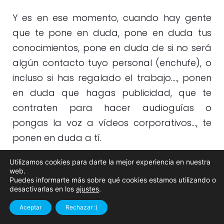
Y es en ese momento, cuando hay gente
que te pone en duda, pone en duda tus
conocimientos, pone en duda de si no será
algún contacto tuyo personal (enchufe), o
incluso si has regalado el trabajo…., ponen
en duda que hagas publicidad, que te
contraten para hacer audioguías o
pongas la voz a vídeos corporativos…, te
ponen en duda a tí.
Utilizamos cookies para darte la mejor experiencia en nuestra
Esas dudas te llevan a pensar si tienes el
web.
síndrome del impostor.
Puedes informarte más sobre qué cookies estamos utilizando o
desactivarlas en los
ajustes
.
Contacta
Llámame
¿Sábes cuál es?, ese que te hace
Aceptar
Rechazar :(
conmigo
¿hablamos?