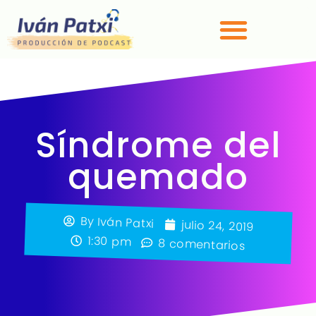
Síndrome del
quemado
By
Iván Patxi
julio 24, 2019
1:30 pm
8 comentarios