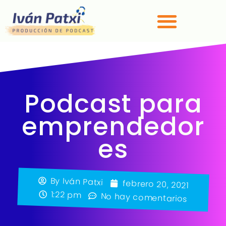
Podcast para
emprendedor
es
By
Iván Patxi
febrero 20, 2021
1:22 pm
No hay comentarios