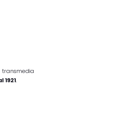
o transmedia
l 1921
.