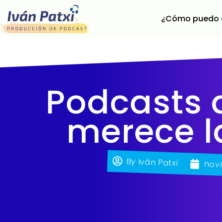
¿Cómo puedo 
Podcasts 
merece l
By
Iván Patxi
novi