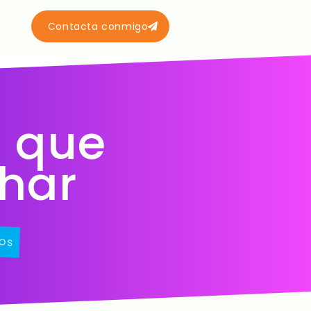
Contacta conmigo
 que
har
os