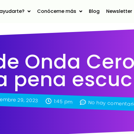
ayudarte?
Conóceme más
Blog
Newsletter
de Onda Cero
a pena escuc
embre 29, 2023
1:45 pm
No hay comentari