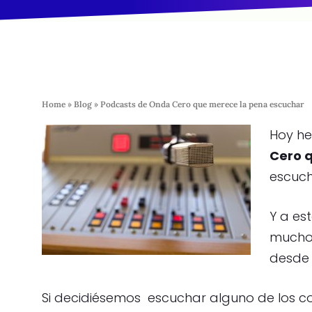
Home
»
Blog
»
Podcasts de Onda Cero que merece la pena escuchar
Hoy he
Cero q
escuch
Y a es
muchos
desde 
Si decidiésemos escuchar alguno de los 