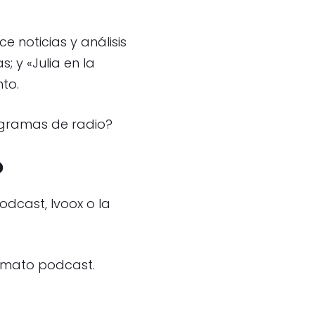
 noticias y análisis
; y «Julia en la
to.
ogramas de radio?
o
dcast, Ivoox o la
ormato podcast.