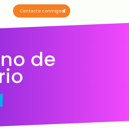
Contacta conmigo
ono de
rio