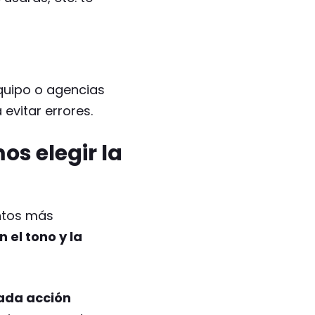
quipo o agencias
evitar errores.
s elegir la
ntos más
 el tono y la
cada acción