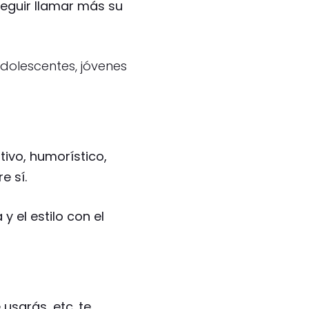
eguir llamar más su
 adolescentes, jóvenes
ivo, humorístico,
e sí.
y el estilo con el
usarás, etc. te