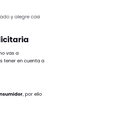
ado y alegre casi
icitaria
mo vas a
s tener en cuenta a
onsumidor
, por ello