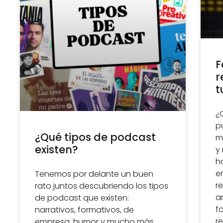
F
r
t
¿
p
¿Qué tipos de podcast
m
existen?
y
h
e
Tenemos por delante un buen
r
rato juntos descubriendo los tipos
a
de podcast que existen:
f
narrativos, formativos, de
r
empresa, humor y mucho más.