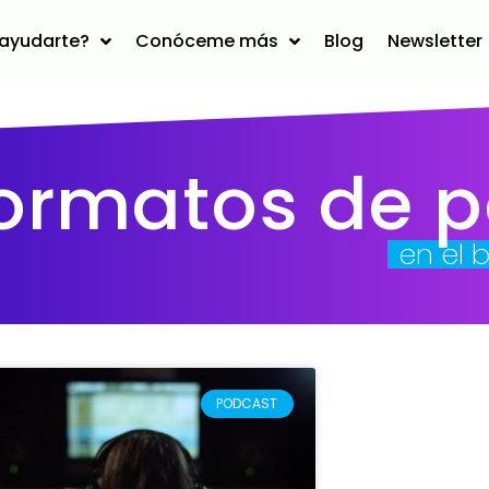
ayudarte?
Conóceme más
Blog
Newsletter
ormatos de 
en el 
PODCAST