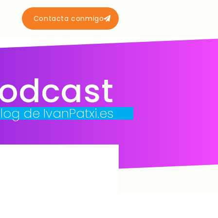
Contacta conmigo
podcast
blog de IvanPatxi.es