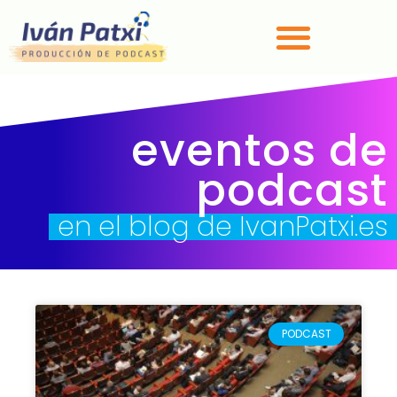
eventos de
podcast
en el blog de IvanPatxi.es
PODCAST