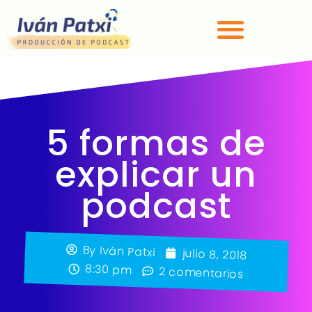
5 formas de
explicar un
podcast
By
Iván Patxi
julio 8, 2018
8:30 pm
2 comentarios