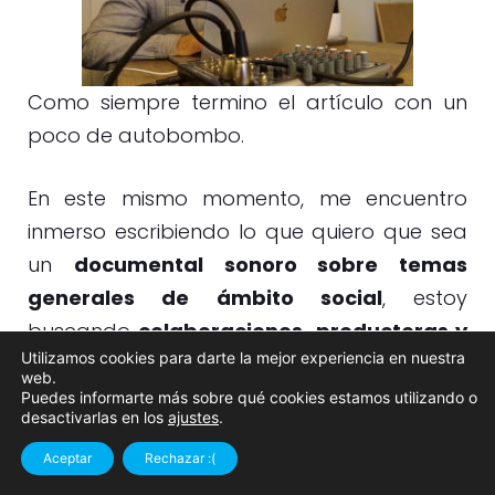
Como siempre termino el artículo con un
poco de autobombo.
En este mismo momento, me encuentro
inmerso escribiendo lo que quiero que sea
un
documental sonoro sobre temas
generales de ámbito social
, estoy
buscando
colaboraciones, productoras y
Utilizamos cookies para darte la mejor experiencia en nuestra
patrocinadores que puedan ayudarme a
web.
conseguir este reto.
Puedes informarte más sobre qué cookies estamos utilizando o
desactivarlas en los
ajustes
.
Contacta
Llámame
(Actualizado a 2020) Lo conseguí, una gran
Aceptar
Rechazar :(
conmigo
¿hablamos?
empresa se ha interesó por él y estoy