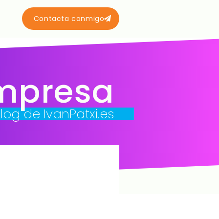
Contacta conmigo
mpresa
blog de IvanPatxi.es