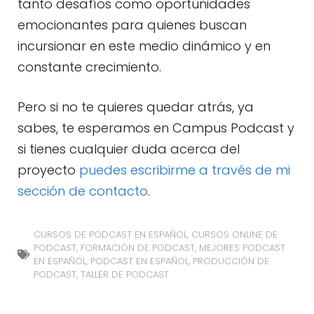
tanto desafíos como oportunidades
emocionantes para quienes buscan
incursionar en este medio dinámico y en
constante crecimiento.
Pero si no te quieres quedar atrás, ya
sabes, te esperamos en Campus Podcast y
si tienes cualquier duda acerca del
proyecto
puedes escribirme a través de mi
sección de contacto
.
CURSOS DE PODCAST EN ESPAÑOL
,
CURSOS ONLINE DE
PODCAST
,
FORMACIÓN DE PODCAST
,
MEJORES PODCAST
EN ESPAÑOL
,
PODCAST EN ESPAÑOL
,
PRODUCCIÓN DE
PODCAST
,
TALLER DE PODCAST