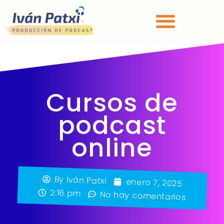
Cursos de
podcast
online
By
Iván Patxi
enero 7, 2025
2:16 pm
No hay comentarios