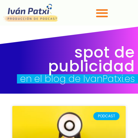
spot de
publicidad
en el blog de IvanPatxi.es
PODCAST