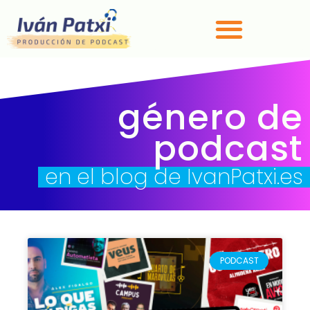
género de
podcast
en el blog de IvanPatxi.es
PODCAST