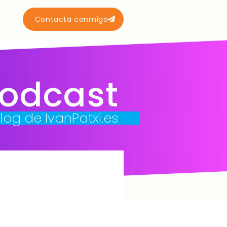
Contacta conmigo
podcast
blog de IvanPatxi.es