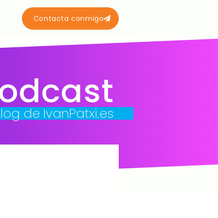
Contacta conmigo
podcast
blog de IvanPatxi.es