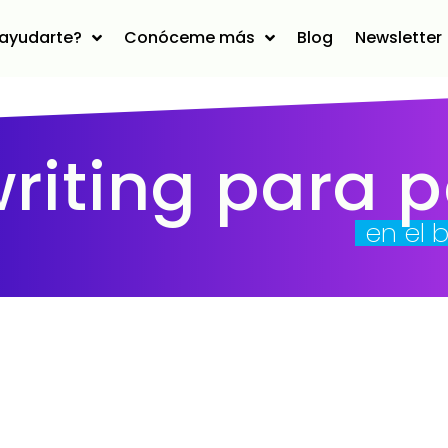
ayudarte?
Conóceme más
Blog
Newsletter
riting para 
en el 