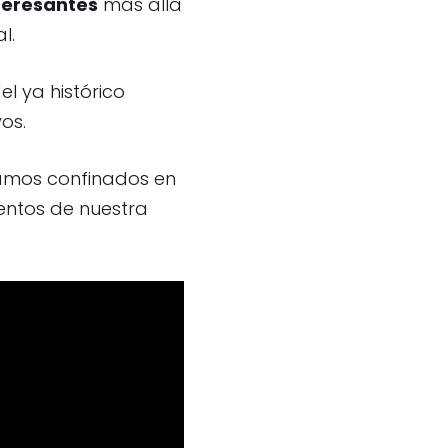
teresantes
más allá
l.
l ya histórico
os.
ramos confinados en
entos de nuestra