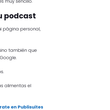
es muy sencillo.
tu podcast
mi página personal,
 sino también que
 Google.
s.
as alimentas el
rate en Publisuites