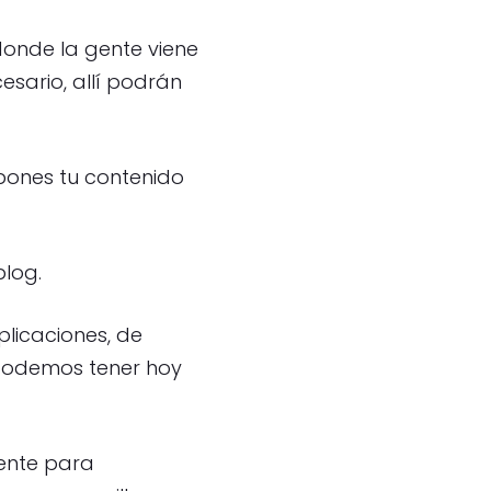
donde la gente viene
cesario, allí podrán
pones tu contenido
blog.
licaciones, de
 podemos tener hoy
ente para