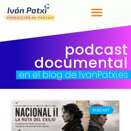
podcast
documental
en el blog de IvanPatxi.es
PODCAST